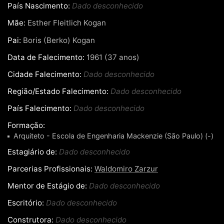
País Nascimento:
Dado desconhecido
Mãe:
Esther Fleitlich Kogan
Pai:
Boris (Berko) Kogan
Data de Falecimento:
1961 (37 anos)
Cidade Falecimento:
Dado desconhecido
Região/Estado Falecimento:
Dado desconhecido
País Falecimento:
Dado desconhecido
Formação:
Arquiteto - Escola de Engenharia Mackenzie (São Paulo) (-)
Estagiário de:
Dado desconhecido
Parcerias Profissionais:
Waldomiro Zarzur
Mentor de Estágio de:
Dado desconhecido
Escritório:
Dado desconhecido
Construtora:
Dado desconhecido