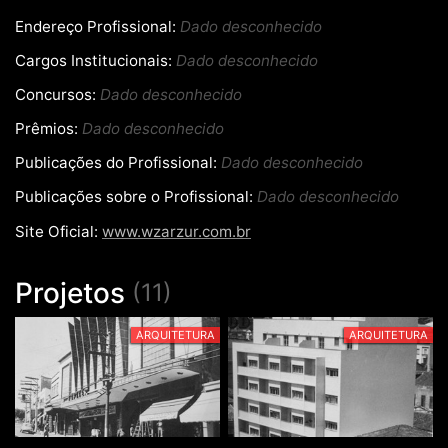
Endereço Profissional:
Dado desconhecido
Cargos Institucionais:
Dado desconhecido
Concursos:
Dado desconhecido
Prêmios:
Dado desconhecido
Publicações do Profissional:
Dado desconhecido
Publicações sobre o Profissional:
Dado desconhecido
Site Oficial:
www.wzarzur.com.br
Projetos
(11)
ARQUITETURA
ARQUITETURA