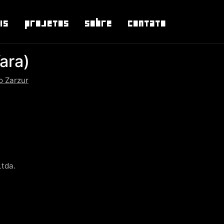
is
Projetos
Sobre
Contato
ara)
o Zarzur
Ltda.