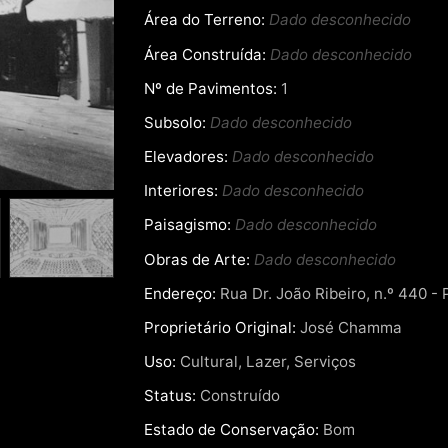
Área do Terreno:
Dado desconhecido
Área Construída:
Dado desconhecido
Nº de Pavimentos:
1
Subsolo:
Dado desconhecido
Elevadores:
Dado desconhecido
Interiores:
Dado desconhecido
Paisagismo:
Dado desconhecido
Obras de Arte:
Dado desconhecido
Endereço:
Rua Dr. João Ribeiro, n.º 440 - 
Proprietário Original:
José Chamma
Uso:
Cultural, Lazer, Serviços
Status:
Construído
Estado de Conservação:
Bom