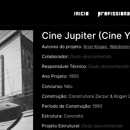
Inicio
Profissiona
Cine Jupiter (Cine Y
Autores do projeto:
Aron Kogan
,
Waldomir
Colaborador:
Dado desconhecido
Responsável Técnico:
Dado desconhecido
Ano Projeto:
1950
Concurso:
Não
Construção:
Construtora Zarzur & Kogan 
Período de Construção:
1950
Estrutura:
Concreto
Projeto Estrutural:
Dado desconhecido