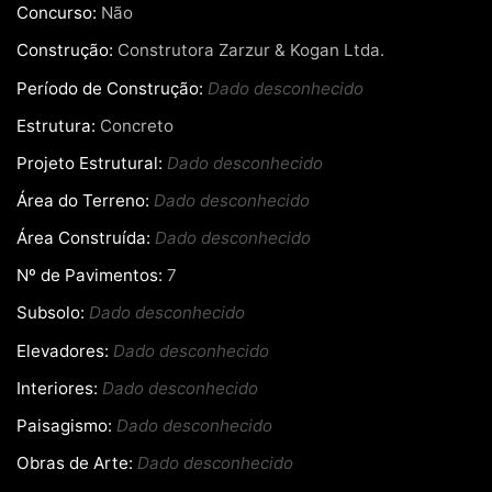
Concurso:
Não
Construção:
Construtora Zarzur & Kogan Ltda.
Período de Construção:
Dado desconhecido
Estrutura:
Concreto
Projeto Estrutural:
Dado desconhecido
Área do Terreno:
Dado desconhecido
Área Construída:
Dado desconhecido
Nº de Pavimentos:
7
Subsolo:
Dado desconhecido
Elevadores:
Dado desconhecido
Interiores:
Dado desconhecido
Paisagismo:
Dado desconhecido
Obras de Arte:
Dado desconhecido