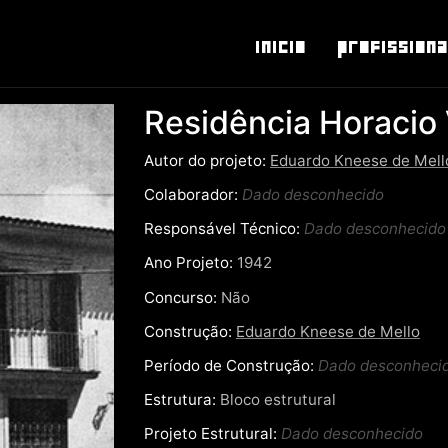
Inicio
Profissiona
Residência Horacio
Autor do projeto:
Eduardo Kneese de Mell
Colaborador:
Dado desconhecido
Responsável Técnico:
Dado desconhecido
Ano Projeto:
1942
Concurso:
Não
Construção:
Eduardo Kneese de Mello
Período de Construção:
Dado desconheci
Estrutura:
Bloco estrutural
Projeto Estrutural:
Dado desconhecido