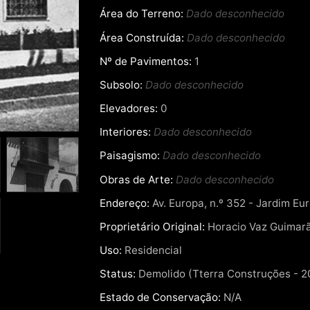
Área do Terreno:
Dado desconhecido
Área Construída:
Dado desconhecido
Nº de Pavimentos:
1
Subsolo:
Dado desconhecido
Elevadores:
0
Interiores:
Dado desconhecido
Paisagismo:
Dado desconhecido
Obras de Arte:
Dado desconhecido
Endereço:
Av. Europa, n.º 352 - Jardim Eur
Proprietário Original:
Horacio Vaz Guimar
Uso:
Residencial
Status:
Demolido (Tterra Construções - 2
Estado de Conservação:
N/A