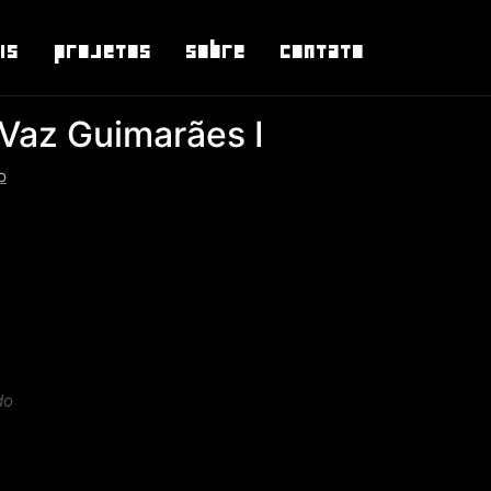
is
Projetos
Sobre
Contato
 Vaz Guimarães I
o
do