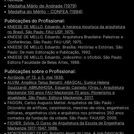
Medalha Mário de Andrade (1979)
Medalha do Mérito - CONFEA (1994)
Publicações do Profissional:
KNEESE DE MELLO, Eduardo. A herança mourisca da arquitetura
no Brasil. São Paulo: FAU-USP, 1975.
KNEESE DE MELLO, Eduardo. Arquitetura Brasileira: Palestras e
Conferências. São Paulo: FAU-USP, 1975.
KNEESE DE MELLO, Eduardo. BrasÌlia: Histórias e Estórias. São
Paulo: De mais Editoração e Publicação, 1992.
KNEESE DE MELLO, Eduardo. Joãosinho: o oficibói. São Paulo:
Editora Faculdade de Belas Artes, 1988.
Publicações sobre o Profissional:
Acrópole, nº 13, p 5, mai 1939.
ALVIM, Angélica Tanus Benatti; ABASCAL, Eunice Helena
Sguizzardi; ABRUNHOSA, Eduardo Castedo (Orgs.). Arquitetura
Mackenzie 100 anos FAU-Mackenzie 70 anos: Pionerismo e
atualidade. São Paulo: Editora Mackenzie, 2017.
FAGGIN, Carlos Augusto Mattei. Arquitetos de São Paulo -
Dicionário de artífices, carpinteiros, mestres-de-obra, engenheiros
militares, engenheiros civis e arquitetos nos primeiros 350 anos
contados da fundação da cidade. São Paulo: FAUUSP, 2009.
FICHER, Sylvia. O Curso de Arquitetura da Escola de Engenharia
Mackenzie 1917-1947, 1989.
MONTENEGRO FILHO, Roberto Alves de Lima. A pré-fabricação