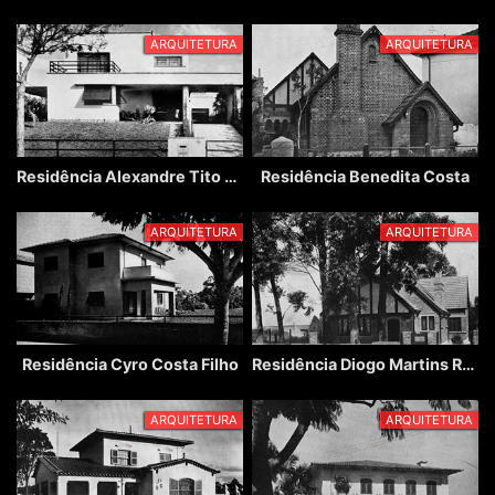
ARQUITETURA
ARQUITETURA
Residência Alexandre Tito Labat
Residência Benedita Costa
ARQUITETURA
ARQUITETURA
Residência Cyro Costa Filho
Residência Diogo Martins Ribeiro Netto
ARQUITETURA
ARQUITETURA