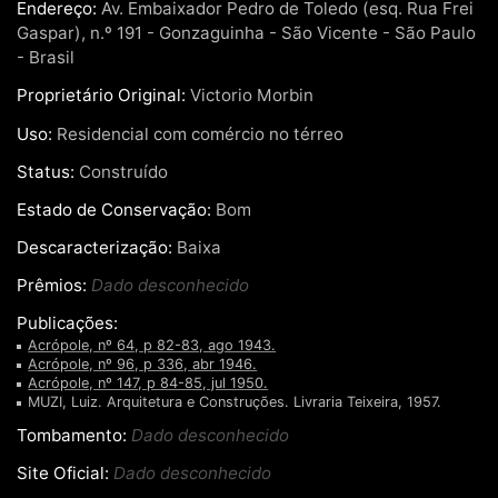
Endereço:
Av. Embaixador Pedro de Toledo (esq. Rua Frei
Gaspar), n.º 191 - Gonzaguinha - São Vicente - São Paulo
- Brasil
Proprietário Original:
Victorio Morbin
Uso:
Residencial com comércio no térreo
Status:
Construído
Estado de Conservação:
Bom
Descaracterização:
Baixa
Prêmios:
Dado desconhecido
Publicações:
Acrópole, nº 64, p 82-83, ago 1943.
Acrópole, nº 96, p 336, abr 1946.
Acrópole, nº 147, p 84-85, jul 1950.
MUZI, Luiz. Arquitetura e Construções. Livraria Teixeira, 1957.
Tombamento:
Dado desconhecido
Site Oficial:
Dado desconhecido