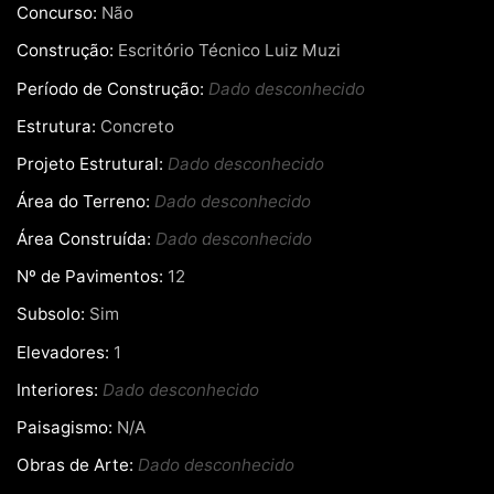
Concurso:
Não
Construção:
Escritório Técnico Luiz Muzi
Período de Construção:
Dado desconhecido
Estrutura:
Concreto
Projeto Estrutural:
Dado desconhecido
Área do Terreno:
Dado desconhecido
Área Construída:
Dado desconhecido
Nº de Pavimentos:
12
Subsolo:
Sim
Elevadores:
1
Interiores:
Dado desconhecido
Paisagismo:
N/A
Obras de Arte:
Dado desconhecido