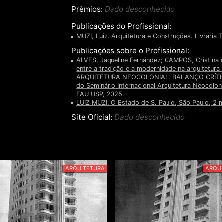
Prêmios:
Dado desconhecido
Publicações do Profissional:
MUZI, Luiz. Arquitetura e Construções. Livraria T
Publicações sobre o Profissional:
ALVES, Jaqueline Fernández; CAMPOS, Cristina d
entre a tradição e a modernidade na arquitetu
ARQUITETURA NEOCOLONIAL: BALANÇO CRÍTICO
do Seminário Internacional Arquitetura Neocoloni
FAU USP, 2025.
LUIZ MUZI. O Estado de S. Paulo, São Paulo, 2 m
Site Oficial:
Dado desconhecido
ARQUITETURA
ARQU