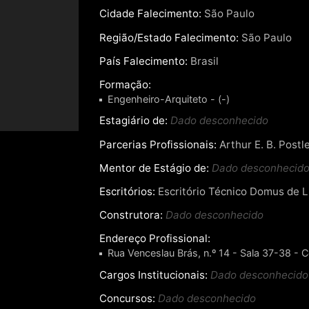
Cidade Falecimento:
São Paulo
Região/Estado Falecimento:
São Paulo
País Falecimento:
Brasil
Formação:
Engenheiro-Arquiteto - (-)
Estagiário de:
Dado desconhecido
Parcerias Profissionais:
Arthur E. B. Postl
Mentor de Estágio de:
Dado desconhecid
Escritórios:
Escritório Técnico Domus de Lu
Construtora:
Dado desconhecido
Endereço Profissional:
Rua Venceslau Brás, n.º 14 - Sala 37-38 - C
Cargos Institucionais:
Dado desconhecido
Concursos:
Dado desconhecido