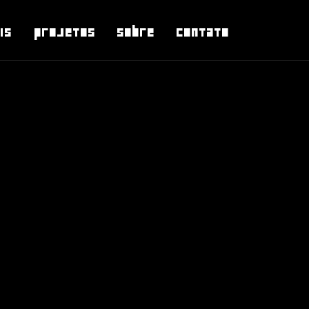
is
Projetos
Sobre
Contato