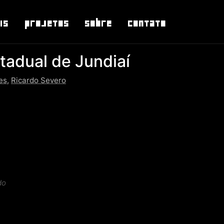
is
Projetos
Sobre
Contato
tadual de Jundiaí
es
,
Ricardo Severo
do