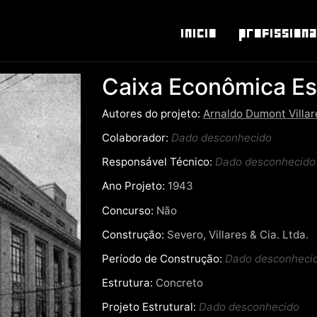
Inicio
Profissiona
Caixa Econômica Es
Autores do projeto:
Arnaldo Dumont Villar
Colaborador:
Dado desconhecido
Responsável Técnico:
Dado desconhecido
Ano Projeto:
1943
Concurso:
Não
Construção:
Severo, Villares & Cia. Ltda.
Período de Construção:
Dado desconheci
Estrutura:
Concreto
Projeto Estrutural:
Dado desconhecido