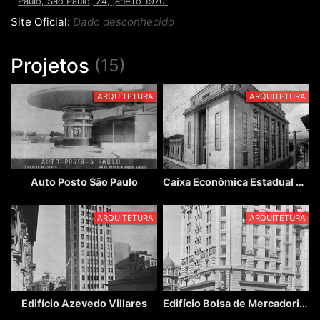
Paulo, São Paulo, 24, janeiro 1970.
Site Oficial:
Dado desconhecido
Projetos
(15)
ARQUITETURA
ARQUITETURA
Auto Posto São Paulo
Caixa Econômica Estadual de Jundiaí
ARQUITETURA
ARQUITETURA
Edifício Azevedo Villares
Edifício Bolsa de Mercadorias de São Paulo