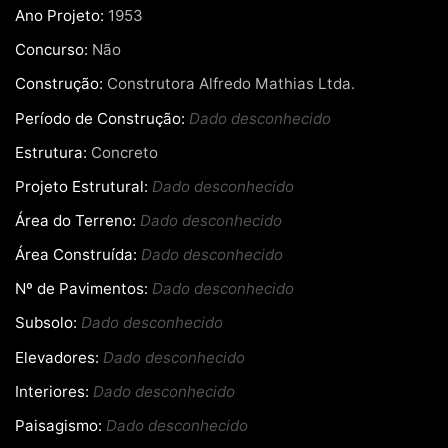
Ano Projeto:
1953
Concurso:
Não
Construção:
Construtora Alfredo Mathias Ltda.
Período de Construção:
Dado desconhecido
Estrutura:
Concreto
Projeto Estrutural:
Dado desconhecido
Área do Terreno:
Dado desconhecido
Área Construída:
Dado desconhecido
Nº de Pavimentos:
Dado desconhecido
Subsolo:
Dado desconhecido
Elevadores:
Dado desconhecido
Interiores:
Dado desconhecido
Paisagismo:
Dado desconhecido