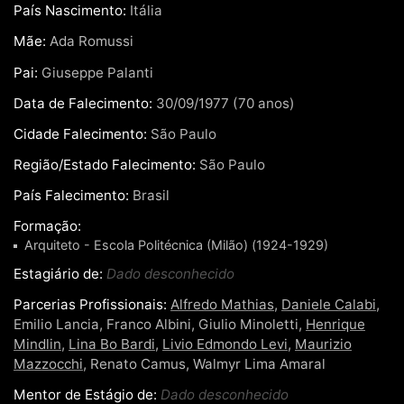
País Nascimento:
Itália
Mãe:
Ada Romussi
Pai:
Giuseppe Palanti
Data de Falecimento:
30/09/1977 (70 anos)
Cidade Falecimento:
São Paulo
Região/Estado Falecimento:
São Paulo
País Falecimento:
Brasil
Formação:
Arquiteto - Escola Politécnica (Milão) (1924-1929)
Estagiário de:
Dado desconhecido
Parcerias Profissionais:
Alfredo Mathias
,
Daniele Calabi
,
Emilio Lancia, Franco Albini, Giulio Minoletti,
Henrique
Mindlin
,
Lina Bo Bardi
,
Livio Edmondo Levi
,
Maurizio
Mazzocchi
, Renato Camus, Walmyr Lima Amaral
Mentor de Estágio de:
Dado desconhecido