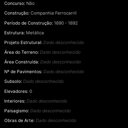
Concurso:
Não
Construção:
Companhia Ferrocarril
Período de Construção:
1890 - 1892
Estrutura:
Metálica
Projeto Estrutural:
Dado desconhecido
Área do Terreno:
Dado desconhecido
Área Construída:
Dado desconhecido
Nº de Pavimentos:
Dado desconhecido
Subsolo:
Dado desconhecido
Elevadores:
0
Interiores:
Dado desconhecido
Paisagismo:
Dado desconhecido
Obras de Arte:
Dado desconhecido