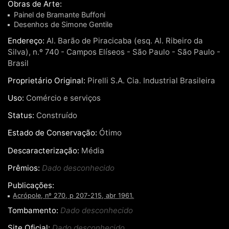
Obras de Arte:
Painel de Bramante Buffoni
Desenhos de Simone Gentile
Endereço:
Al. Barão de Piracicaba (esq. Al. Ribeiro da
Silva), n.º 740 - Campos Elíseos - São Paulo - São Paulo -
Brasil
Proprietário Original:
Pirelli S.A. Cia. Industrial Brasileira
Uso:
Comércio e serviços
Status:
Construído
Estado de Conservação:
Ótimo
Descaracterização:
Média
Prêmios:
Dado desconhecido
Publicações:
Acrópole, nº 270, p 207-215, abr 1961.
Tombamento:
Dado desconhecido
Site Oficial:
Dado desconhecido