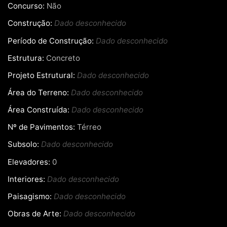
Concurso:
Não
Construção:
Dado desconhecido
Período de Construção:
Dado desconhecido
Estrutura:
Concreto
Projeto Estrutural:
Dado desconhecido
Área do Terreno:
Dado desconhecido
Área Construída:
Dado desconhecido
Nº de Pavimentos:
Térreo
Subsolo:
Dado desconhecido
Elevadores:
0
Interiores:
Dado desconhecido
Paisagismo:
Dado desconhecido
Obras de Arte:
Dado desconhecido