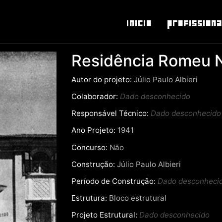
Inicio
Profissiona
Residência Romeu 
Autor do projeto:
Júlio Paulo Albieri
Colaborador:
Dado desconhecido
Responsável Técnico:
Dado desconhecido
Ano Projeto:
1941
Concurso:
Não
Construção:
Júlio Paulo Albieri
Período de Construção:
Dado desconheci
Estrutura:
Bloco estrutural
Projeto Estrutural:
Dado desconhecido