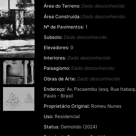
Área do Terreno:
Dado desconhecido
Área Construída:
Dado desconhecido
Nº de Pavimentos:
1
Subsolo:
Dado desconhecido
Elevadores:
0
Interiores:
Dado desconhecido
Paisagismo:
Dado desconhecido
Obras de Arte:
Dado desconhecido
Endereço:
Av. Pacaembu (esq. Rua Itabaqu
Paulo - Brasil
Proprietário Original:
Romeu Nunes
Uso:
Residencial
Status:
Demolido (2024)