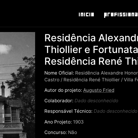
Inicio
Profissiona
Residência Alexand
Thiollier e Fortunat
Residência René Thi
Nome Oficial:
Residência Alexandre Honoré
Castro / Residência René Thiollier / Villa 
Autor do projeto:
Augusto Fried
Colaborador:
Dado desconhecido
Responsável Técnico:
Dado desconhecido
Ano Projeto:
1903
Concurso:
Não