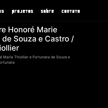
is
Projetos
Sobre
Contato
re Honoré Marie
a de Souza e Castro /
ollier
 Marie Thiollier e Fortunata de Souza e
Fortunata