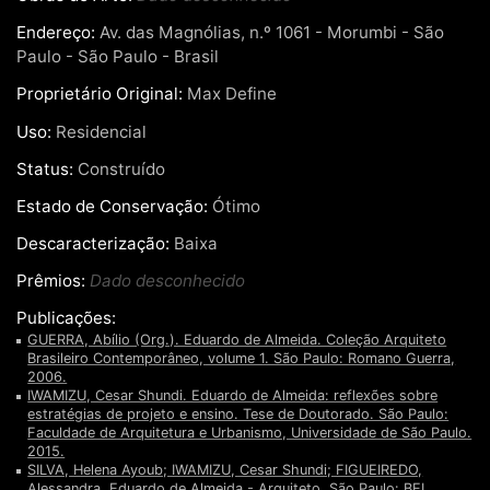
Endereço:
Av. das Magnólias, n.º 1061 - Morumbi - São
Paulo - São Paulo - Brasil
Proprietário Original:
Max Define
Uso:
Residencial
Status:
Construído
Estado de Conservação:
Ótimo
Descaracterização:
Baixa
Prêmios:
Dado desconhecido
Publicações:
GUERRA, Abílio (Org.). Eduardo de Almeida. Coleção Arquiteto
Brasileiro Contemporâneo, volume 1. São Paulo: Romano Guerra,
2006.
IWAMIZU, Cesar Shundi. Eduardo de Almeida: reflexões sobre
estratégias de projeto e ensino. Tese de Doutorado. São Paulo:
Faculdade de Arquitetura e Urbanismo, Universidade de São Paulo.
2015.
SILVA, Helena Ayoub; IWAMIZU, Cesar Shundi; FIGUEIREDO,
Alessandra. Eduardo de Almeida - Arquiteto. São Paulo: BEI