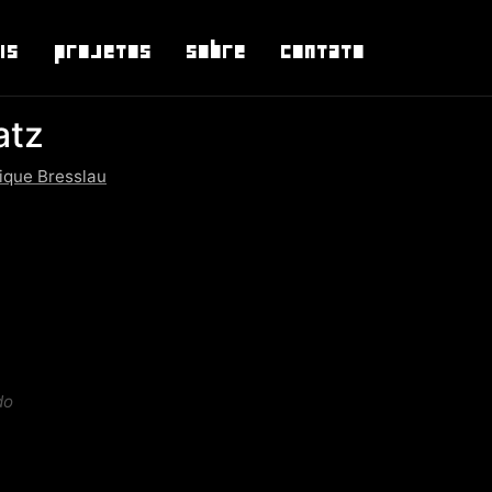
is
Projetos
Sobre
Contato
atz
ique Bresslau
do