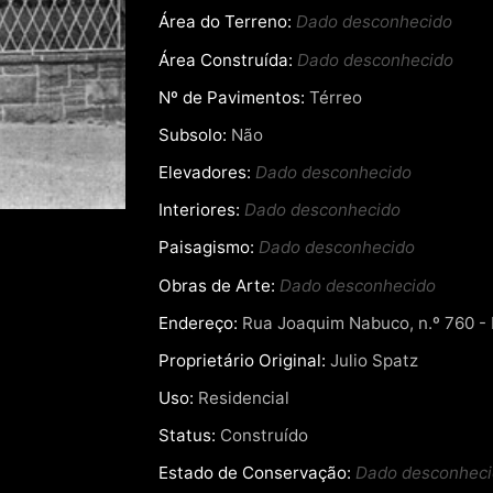
Área do Terreno:
Dado desconhecido
Área Construída:
Dado desconhecido
Nº de Pavimentos:
Térreo
Subsolo:
Não
Elevadores:
Dado desconhecido
Interiores:
Dado desconhecido
Paisagismo:
Dado desconhecido
Obras de Arte:
Dado desconhecido
Endereço:
Rua Joaquim Nabuco, n.º 760 - B
Proprietário Original:
Julio Spatz
Uso:
Residencial
Status:
Construído
Estado de Conservação:
Dado desconhec