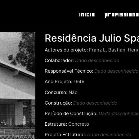
Inicio
Profissiona
Residência Julio Sp
Autores do projeto:
Franz L. Bastian,
Henr
Colaborador:
Dado desconhecido
Responsável Técnico:
Dado desconhecido
Ano Projeto:
1949
Concurso:
Não
Construção:
Dado desconhecido
Período de Construção:
Dado desconheci
Estrutura:
Concreto
Projeto Estrutural:
Dado desconhecido