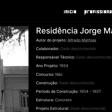
Inicio
Profissiona
Residência Jorge M
Autor do projeto:
Alfredo Mathias
Colaborador:
Dado desconhecido
Responsável Técnico:
Dado desconhecido
Ano Projeto:
1934
Concurso:
Não
Construção:
Dado desconhecido
Período de Construção:
1934 - 1937
Estrutura:
Concreto
Projeto Estrutural:
Dado desconhecido