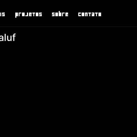
is
Projetos
Sobre
Contato
aluf