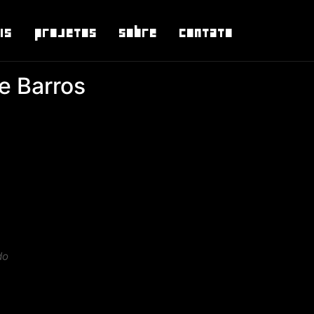
is
Projetos
Sobre
Contato
e Barros
do