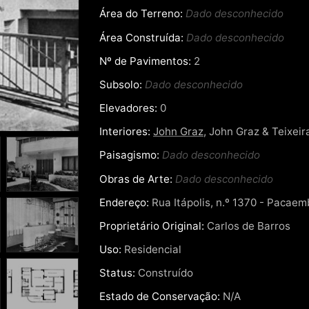
Área do Terreno:
Dado desconhecido
Área Construída:
Dado desconhecido
Nº de Pavimentos:
2
Subsolo:
Dado desconhecido
Elevadores:
0
Interiores:
John Graz
, John Graz & Teixeir
Paisagismo:
Dado desconhecido
Obras de Arte:
Dado desconhecido
Endereço:
Rua Itápolis, n.º 1370 - Pacaem
Proprietário Original:
Carlos de Barros
Uso:
Residencial
Status:
Construído
Estado de Conservação:
N/A