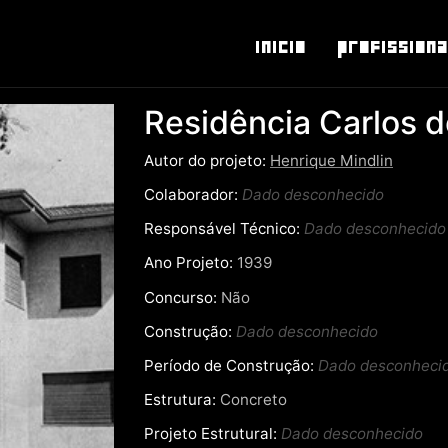
Inicio
Profissiona
Residência Carlos d
Autor do projeto:
Henrique Mindlin
Colaborador:
Dado desconhecido
Responsável Técnico:
Dado desconhecido
Ano Projeto:
1939
Concurso:
Não
Construção:
Dado desconhecido
Período de Construção:
Dado desconheci
Estrutura:
Concreto
Projeto Estrutural:
Dado desconhecido