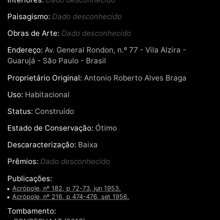
Paisagismo:
Dado desconhecido
Obras de Arte:
Dado desconhecido
Endereço:
Av. General Rondon, n.º 77 - Vila Alzira -
Guarujá - São Paulo - Brasil
Proprietário Original:
Antonio Roberto Alves Braga
Uso:
Habitacional
Status:
Construído
Estado de Conservação:
Ótimo
Descaracterização:
Baixa
Prêmios:
Dado desconhecido
Publicações:
Acrópole, nº 182, p 72-73, jun 1953.
Acrópole, nº 216, p 474-476, set 1956.
Tombamento: