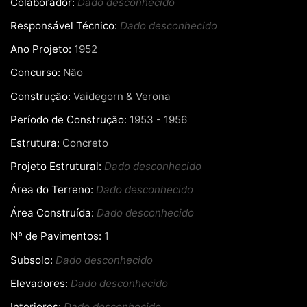
Colaborador:
Dado desconhecido
Responsável Técnico:
Dado desconhecido
Ano Projeto:
1952
Concurso:
Não
Construção:
Vaidegorn & Verona
Período de Construção:
1953 - 1956
Estrutura:
Concreto
Projeto Estrutural:
Dado desconhecido
Área do Terreno:
Dado desconhecido
Área Construída:
Dado desconhecido
Nº de Pavimentos:
1
Subsolo:
Dado desconhecido
Elevadores:
Dado desconhecido
Interiores:
Dado desconhecido