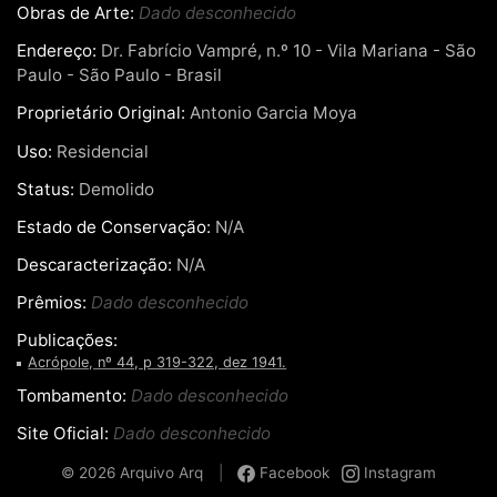
Obras de Arte:
Dado desconhecido
Endereço:
Dr. Fabrício Vampré, n.º 10 - Vila Mariana - São
Paulo - São Paulo - Brasil
Proprietário Original:
Antonio Garcia Moya
Uso:
Residencial
Status:
Demolido
Estado de Conservação:
N/A
Descaracterização:
N/A
Prêmios:
Dado desconhecido
Publicações:
Acrópole, nº 44, p 319-322, dez 1941.
Tombamento:
Dado desconhecido
Site Oficial:
Dado desconhecido
© 2026 Arquivo Arq
|
Facebook
Instagram