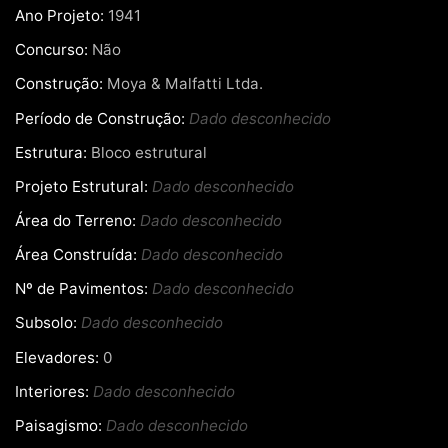
Ano Projeto:
1941
Concurso:
Não
Construção:
Moya & Malfatti Ltda.
Período de Construção:
Dado desconhecido
Estrutura:
Bloco estrutural
Projeto Estrutural:
Dado desconhecido
Área do Terreno:
Dado desconhecido
Área Construída:
Dado desconhecido
Nº de Pavimentos:
Dado desconhecido
Subsolo:
Dado desconhecido
Elevadores:
0
Interiores:
Dado desconhecido
Paisagismo:
Dado desconhecido