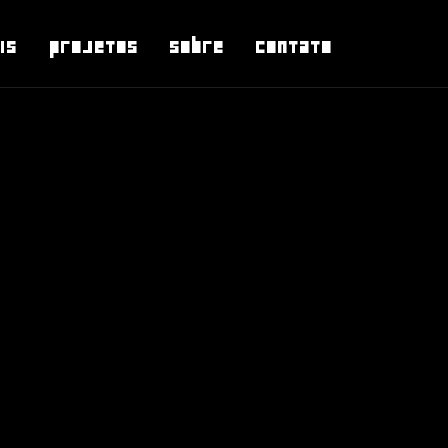
is
Projetos
Sobre
Contato