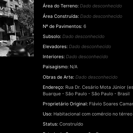
Área do Terreno:
Dado desconhecido
Área Construída:
Dado desconhecido
Nº de Pavimentos:
6
Subsolo:
Dado desconhecido
Elevadores:
Dado desconhecido
Interiores:
Dado desconhecido
Paisagismo:
N/A
Obras de Arte:
Dado desconhecido
Endereço:
Rua Dr. Cesário Mota Júnior (es
Buarque - São Paulo - São Paulo - Brasil
Proprietário Original:
Flávio Soares Camar
Uso:
Habitacional com comércio no térreo
Status:
Construído