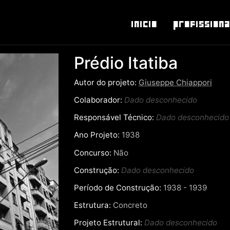
Inicio
Profissiona
Prédio Itatiba
Autor do projeto:
Giuseppe Chiappori
Colaborador:
Dado desconhecido
Responsável Técnico:
Dado desconhecido
Ano Projeto:
1938
Concurso:
Não
Construção:
Dado desconhecido
Período de Construção:
1938 - 1939
Estrutura:
Concreto
Projeto Estrutural:
Dado desconhecido