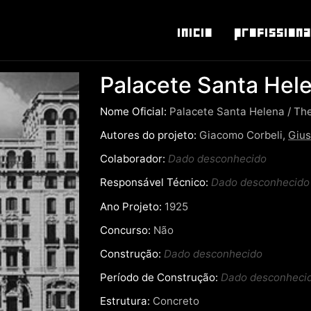
Inicio
Profissiona
Palacete Santa Hel
Nome Oficial:
Palacete Santa Helena / Th
Autores do projeto:
Giacomo Corbeli,
Gius
Colaborador:
Dado desconhecido
Responsável Técnico:
Dado desconhecido
Ano Projeto:
1925
Concurso:
Não
Construção:
Dado desconhecido
Período de Construção:
Dado desconheci
Estrutura:
Concreto