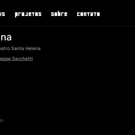
is
Projetos
Sobre
Contato
ena
eatro Santa Helena
eppe Sacchetti
do