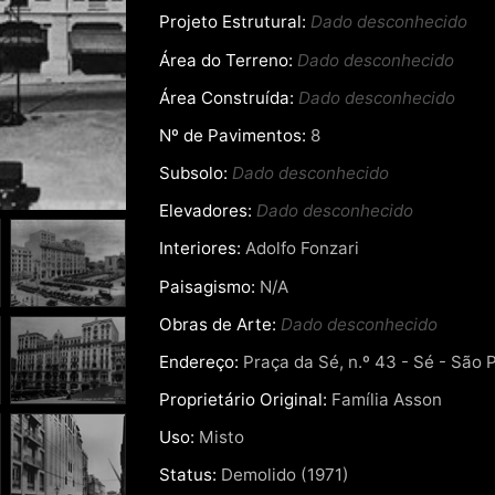
Projeto Estrutural:
Dado desconhecido
Área do Terreno:
Dado desconhecido
Área Construída:
Dado desconhecido
Nº de Pavimentos:
8
Subsolo:
Dado desconhecido
Elevadores:
Dado desconhecido
Interiores:
Adolfo Fonzari
Paisagismo:
N/A
Obras de Arte:
Dado desconhecido
Endereço:
Praça da Sé, n.º 43 - Sé - São P
Proprietário Original:
Família Asson
Uso:
Misto
Status:
Demolido (1971)