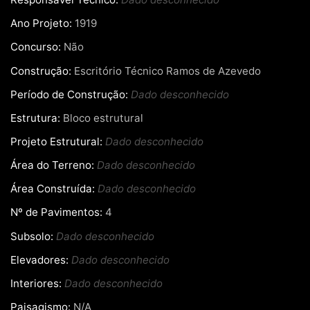
Ano Projeto:
1919
Concurso:
Não
Construção:
Escritório Técnico Ramos de Azevedo
Período de Construção:
Dado desconhecido
Estrutura:
Bloco estrutural
Projeto Estrutural:
Dado desconhecido
Área do Terreno:
Dado desconhecido
Área Construída:
Dado desconhecido
Nº de Pavimentos:
4
Subsolo:
Dado desconhecido
Elevadores:
Dado desconhecido
Interiores:
Dado desconhecido
Paisagismo:
N/A