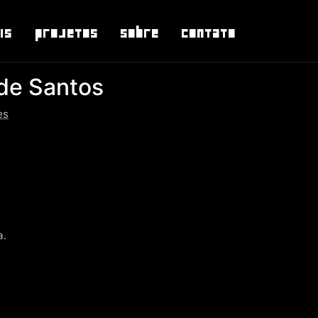
is
Projetos
Sobre
Contato
de Santos
es
a.