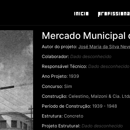
Inicio
Profissiona
Mercado Municipal 
Autor do projeto:
José Maria da Silva Nev
Colaborador:
Dado desconhecido
Responsável Técnico:
Dado desconhecido
Ano Projeto:
1939
Concurso:
Sim
Construção:
Celestino, Malzoni & Cia. Ltd
Período de Construção:
1939 - 1948
Estrutura:
Concreto
Projeto Estrutural:
Dado desconhecido