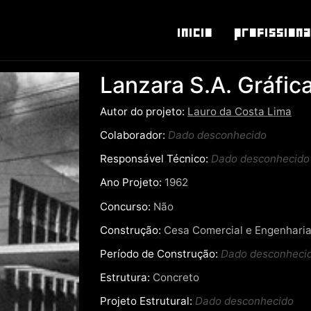
Inicio
Profissiona
Lanzara S.A. Gráfica
Autor do projeto:
Lauro da Costa Lima
Colaborador:
Dado desconhecido
Responsável Técnico:
Dado desconhecido
Ano Projeto:
1962
Concurso:
Não
Construção:
Cesa Comercial e Engenharia
Período de Construção:
Dado desconheci
Estrutura:
Concreto
Projeto Estrutural:
Dado desconhecido