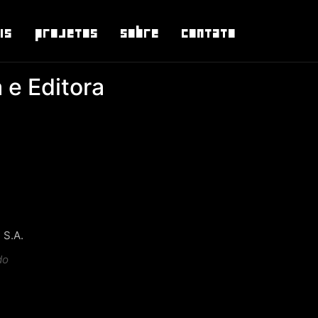
is
Projetos
Sobre
Contato
 e Editora
 S.A.
do