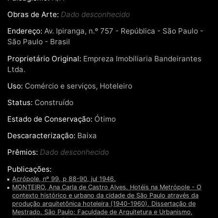
Obras de Arte:
Dado desconhecido
Endereço:
Av. Ipiranga, n.º 757 - República - São Paulo -
São Paulo - Brasil
Proprietário Original:
Empreza Imobiliaria Bandeirantes
Ltda.
Uso:
Comércio e serviços, Hoteleiro
Status:
Construído
Estado de Conservação:
Ótimo
Descaracterização:
Baixa
Prêmios:
Dado desconhecido
Publicações:
Acrópole, nº 99, p 88-90, jul 1946.
MONTEIRO, Ana Carla de Castro Alves. Hotéis na Metrópole - O
contexto histórico e urbano da cidade de São Paulo através da
produção arquitetônica hoteleira (1940-1960). Dissertação de
Mestrado. São Paulo: Faculdade de Arquitetura e Urbanismo,