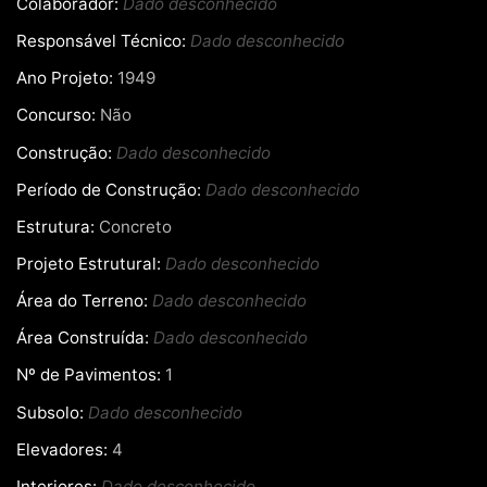
Colaborador:
Dado desconhecido
Responsável Técnico:
Dado desconhecido
Ano Projeto:
1949
Concurso:
Não
Construção:
Dado desconhecido
Período de Construção:
Dado desconhecido
Estrutura:
Concreto
Projeto Estrutural:
Dado desconhecido
Área do Terreno:
Dado desconhecido
Área Construída:
Dado desconhecido
Nº de Pavimentos:
1
Subsolo:
Dado desconhecido
Elevadores:
4
Interiores:
Dado desconhecido