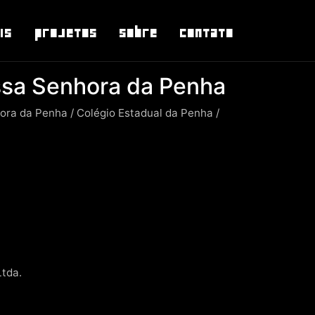
is
Projetos
Sobre
Contato
ssa Senhora da Penha
ra da Penha / Colégio Estadual da Penha /
Ltda.