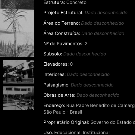
Estrutura:
Concreto
Projeto Estrutural:
Dado desconhecido
Área do Terreno:
Dado desconhecido
Área Construída:
Dado desconhecido
Nº de Pavimentos:
2
Subsolo:
Dado desconhecido
Elevadores:
0
Interiores:
Dado desconhecido
Paisagismo:
Dado desconhecido
Obras de Arte:
Dado desconhecido
Endereço:
Rua Padre Benedito de Camargo,
São Paulo - Brasil
Proprietário Original:
Governo do Estado d
Uso:
Educacional, Institucional