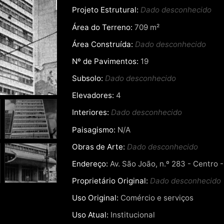
Projeto Estrutural:
Dado desconhecido
Área do Terreno:
709 m²
Área Construída:
Dado desconhecido
Nº de Pavimentos:
19
Subsolo:
Dado desconhecido
Elevadores:
4
Interiores:
Dado desconhecido
Paisagismo:
N/A
Obras de Arte:
Dado desconhecido
Endereço:
Av. São João, n.º 283 - Centro -
Proprietário Original:
Dado desconhecido
Uso Original:
Comércio e serviços
Uso Atual:
Institucional