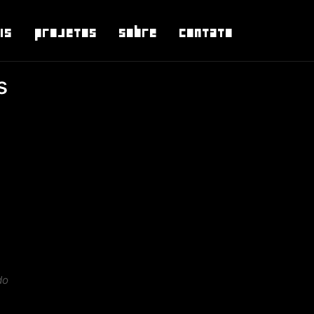
is
Projetos
Sobre
Contato
s
do