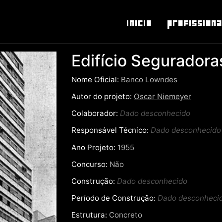
Inicio
Profissiona
Edifício Seguradora
Nome Oficial:
Banco Lowndes
Autor do projeto:
Oscar Niemeyer
Colaborador:
Dado desconhecido
Responsável Técnico:
Dado desconhecido
Ano Projeto:
1955
Concurso:
Não
Construção:
Dado desconhecido
Período de Construção:
Dado desconheci
Estrutura:
Concreto