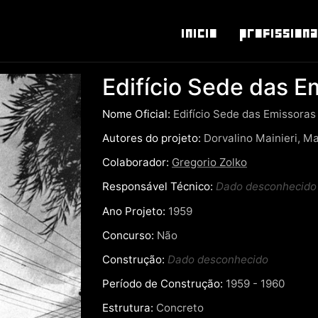
Inicio
Profissiona
Edifício Sede das E
Nome Oficial:
Edifício Sede das Emissoras A
Autores do projeto:
Dorvalino Mainieri, Ma
Colaborador:
Gregorio Zolko
Responsável Técnico:
Dado desconhecido
Ano Projeto:
1959
Concurso:
Não
Construção:
Dado desconhecido
Período de Construção:
1959 - 1960
Estrutura:
Concreto