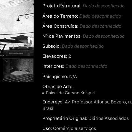
Projeto Estrutural:
Dado desconhecido
Área do Terreno:
Dado desconhecido
Área Construída:
Dado desconhecido
Nº de Pavimentos:
Dado desconhecido
Subsolo:
Dado desconhecido
Elevadores:
2
Interiores:
Dado desconhecido
Paisagismo:
N/A
Obras de Arte:
Painel de Gerson Knispel
Endereço:
Av. Professor Alfonso Bovero, n
Brasil
Proprietário Original:
Diários Associados
Uso:
Comércio e serviços