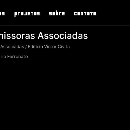
is
Projetos
Sobre
Contato
missoras Associadas
ssociadas / Edifício Victor Civita
rio Ferronato