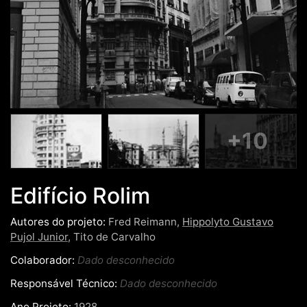
+10
Edifício Rolim
Autores do projeto:
Fred Reimann,
Hippolyto Gustavo
Pujol Junior
, Tito de Carvalho
Colaborador:
Dado desconhecido
Responsável Técnico:
Dado desconhecido
Ano Projeto:
1928