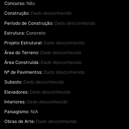
Concurso:
Não
Construção:
Dado desconhecido
Período de Construção:
Dado desconhecido
Estrutura:
Concreto
Projeto Estrutural:
Dado desconhecido
Área do Terreno:
Dado desconhecido
Área Construída:
Dado desconhecido
Nº de Pavimentos:
Dado desconhecido
Subsolo:
Dado desconhecido
Elevadores:
Dado desconhecido
Interiores:
Dado desconhecido
Paisagismo:
N/A
Obras de Arte:
Dado desconhecido