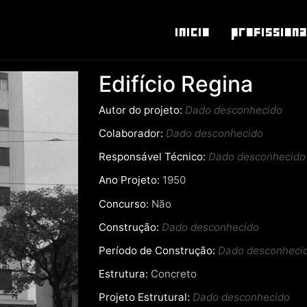
Inicio
Profissiona
Edifício Regina
Autor do projeto:
Dado desconhecido
Colaborador:
Dado desconhecido
Responsável Técnico:
Dado desconhecido
Ano Projeto:
1950
Concurso:
Não
Construção:
Dado desconhecido
Período de Construção:
Dado desconheci
Estrutura:
Concreto
Projeto Estrutural:
Dado desconhecido