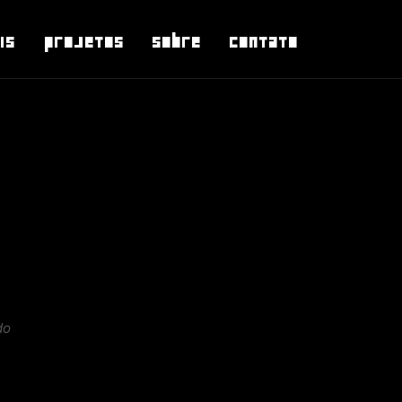
is
Projetos
Sobre
Contato
do