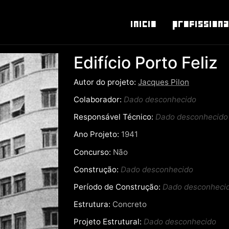
Inicio
Profissiona
Edifício Porto Feliz
Autor do projeto:
Jacques Pilon
Colaborador:
Dado desconhecido
Responsável Técnico:
Dado desconhecido
Ano Projeto:
1941
Concurso:
Não
Construção:
Dado desconhecido
Período de Construção:
Dado desconheci
Estrutura:
Concreto
Projeto Estrutural:
Dado desconhecido