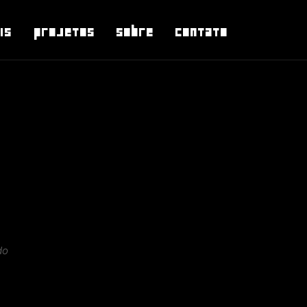
is
Projetos
Sobre
Contato
do