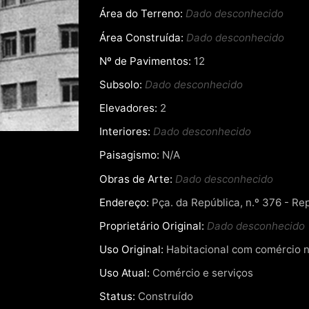
Área do Terreno:
Dado desconhecido
Área Construída:
Dado desconhecido
Nº de Pavimentos:
12
Subsolo:
Dado desconhecido
Elevadores:
2
Interiores:
Dado desconhecido
Paisagismo:
N/A
Obras de Arte:
Dado desconhecido
Endereço:
Pça. da República, n.º 376 - Rep
Proprietário Original:
Dado desconhecido
Uso Original:
Habitacional com comércio n
Uso Atual:
Comércio e serviços
Status:
Construído