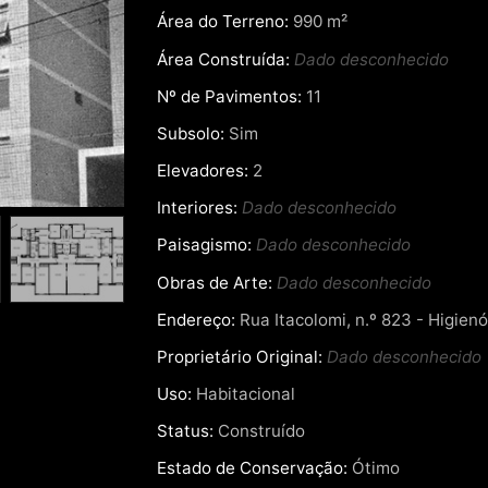
Área do Terreno:
990 m²
Área Construída:
Dado desconhecido
Nº de Pavimentos:
11
Subsolo:
Sim
Elevadores:
2
Interiores:
Dado desconhecido
Paisagismo:
Dado desconhecido
Obras de Arte:
Dado desconhecido
Endereço:
Rua Itacolomi, n.º 823 - Higienó
Proprietário Original:
Dado desconhecido
Uso:
Habitacional
Status:
Construído
Estado de Conservação:
Ótimo