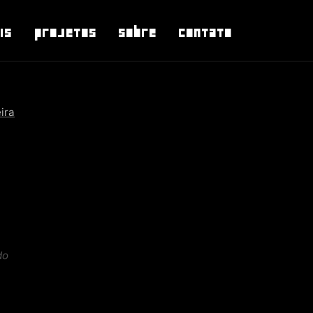
is
Projetos
Sobre
Contato
ira
do