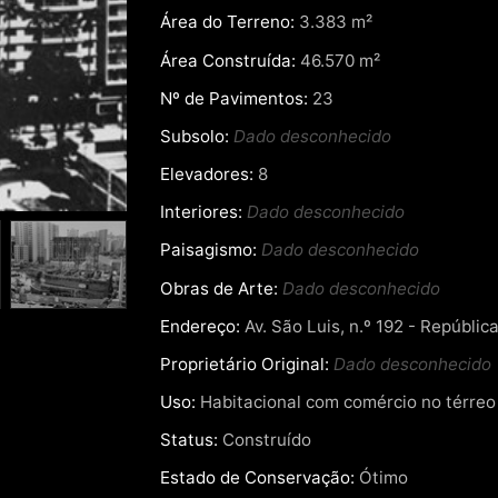
Área do Terreno:
3.383 m²
Área Construída:
46.570 m²
Nº de Pavimentos:
23
Subsolo:
Dado desconhecido
Elevadores:
8
Interiores:
Dado desconhecido
Paisagismo:
Dado desconhecido
Obras de Arte:
Dado desconhecido
Endereço:
Av. São Luis, n.º 192 - Repúblic
Proprietário Original:
Dado desconhecido
Uso:
Habitacional com comércio no térreo
Status:
Construído
Estado de Conservação:
Ótimo