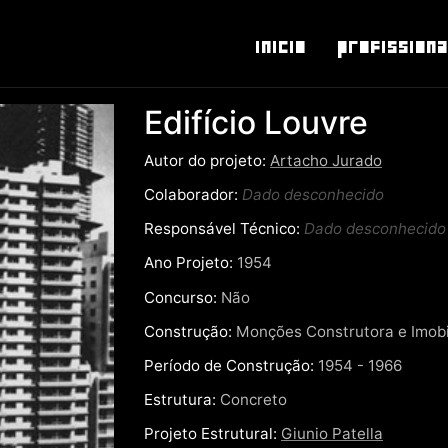
Inicio
Profissiona
Edifício Louvre
Autor do projeto:
Artacho Jurado
Colaborador:
Dado desconhecido
Responsável Técnico:
Dado desconhecido
Ano Projeto:
1954
Concurso:
Não
Construção:
Monções Construtora e Imobil
Período de Construção:
1954 - 1966
Estrutura:
Concreto
Projeto Estrutural:
Giunio Patella