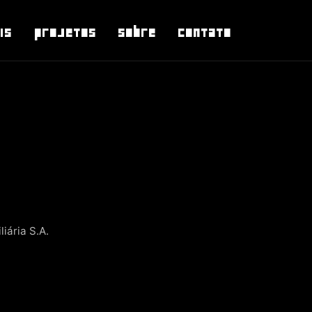
is
Projetos
Sobre
Contato
iária S.A.