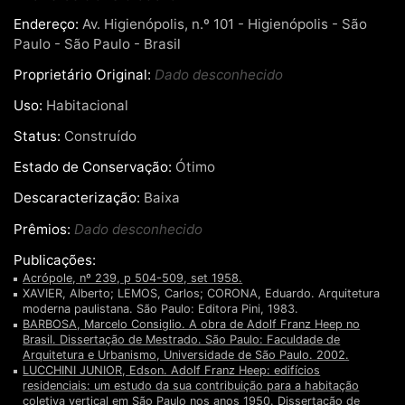
Endereço:
Av. Higienópolis, n.º 101 - Higienópolis - São
Paulo - São Paulo - Brasil
Proprietário Original:
Dado desconhecido
Uso:
Habitacional
Status:
Construído
Estado de Conservação:
Ótimo
Descaracterização:
Baixa
Prêmios:
Dado desconhecido
Publicações:
Acrópole, nº 239, p 504-509, set 1958.
XAVIER, Alberto; LEMOS, Carlos; CORONA, Eduardo. Arquitetura
moderna paulistana. São Paulo: Editora Pini, 1983.
BARBOSA, Marcelo Consiglio. A obra de Adolf Franz Heep no
Brasil. Dissertação de Mestrado. São Paulo: Faculdade de
Arquitetura e Urbanismo, Universidade de São Paulo. 2002.
LUCCHINI JUNIOR, Edson. Adolf Franz Heep: edifícios
residenciais: um estudo da sua contribuição para a habitação
coletiva vertical em São Paulo nos anos 1950. Dissertação de