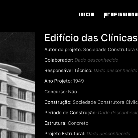
Inicio
Profissiona
Edifício das Clínicas
Autor do projeto:
Sociedade Construtora Ci
Colaborador:
Dado desconhecido
Responsável Técnico:
Dado desconhecido
Ano Projeto:
1949
Concurso:
Não
Construção:
Sociedade Construtora Civilc
Período de Construção:
Dado desconheci
Estrutura:
Concreto
Projeto Estrutural:
Dado desconhecido