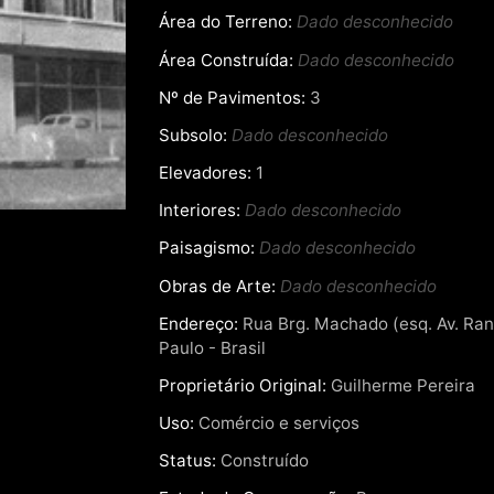
Área do Terreno:
Dado desconhecido
Área Construída:
Dado desconhecido
Nº de Pavimentos:
3
Subsolo:
Dado desconhecido
Elevadores:
1
Interiores:
Dado desconhecido
Paisagismo:
Dado desconhecido
Obras de Arte:
Dado desconhecido
Endereço:
Rua Brg. Machado (esq. Av. Rang
Paulo - Brasil
Proprietário Original:
Guilherme Pereira
Uso:
Comércio e serviços
Status:
Construído