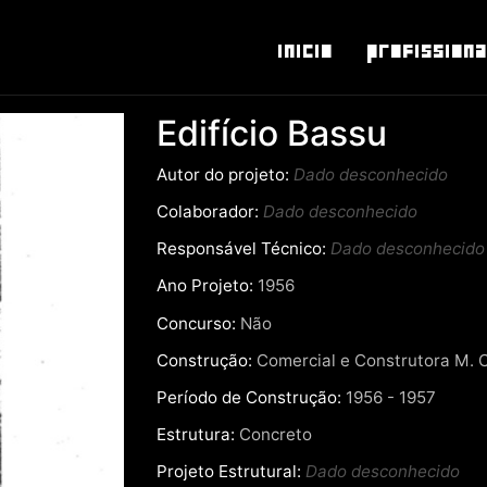
Inicio
Profissiona
Edifício Bassu
Autor do projeto:
Dado desconhecido
Colaborador:
Dado desconhecido
Responsável Técnico:
Dado desconhecido
Ano Projeto:
1956
Concurso:
Não
Construção:
Comercial e Construtora M. C
Período de Construção:
1956 - 1957
Estrutura:
Concreto
Projeto Estrutural:
Dado desconhecido