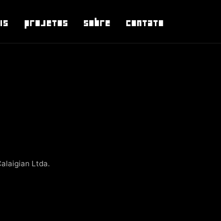
is
Projetos
Sobre
Contato
alaigian Ltda.