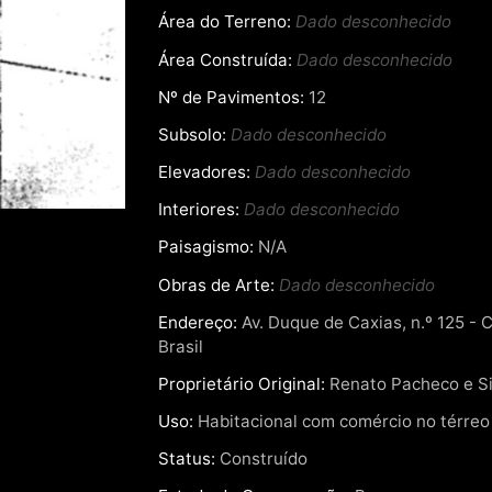
Área do Terreno:
Dado desconhecido
Área Construída:
Dado desconhecido
Nº de Pavimentos:
12
Subsolo:
Dado desconhecido
Elevadores:
Dado desconhecido
Interiores:
Dado desconhecido
Paisagismo:
N/A
Obras de Arte:
Dado desconhecido
Endereço:
Av. Duque de Caxias, n.º 125 - 
Brasil
Proprietário Original:
Renato Pacheco e Si
Uso:
Habitacional com comércio no térreo
Status:
Construído