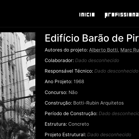
Inicio
Profissiona
Edifício Barão de Pi
Autores do projeto:
Alberto Botti
,
Marc Ru
Colaborador:
Dado desconhecido
Responsável Técnico:
Dado desconhecido
Ano Projeto:
1968
Concurso:
Não
Construção:
Botti-Rubin Arquitetos
Período de Construção:
Dado desconheci
Estrutura:
Concreto
Projeto Estrutural:
Dado desconhecido