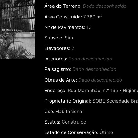
Área do Terreno:
Dado desconhecido
Área Construída:
7.380 m²
Nº de Pavimentos:
13
Subsolo:
Sim
Elevadores:
2
Interiores:
Dado desconhecido
Paisagismo:
Dado desconhecido
Obras de Arte:
Dado desconhecido
Endereço:
Rua Maranhão, n.º 195 - Higienó
Proprietário Original:
SOBE Sociedade Bras
Uso:
Habitacional
Status:
Construído
Estado de Conservação:
Ótimo