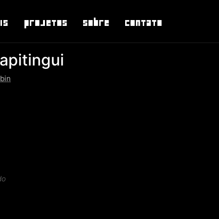
is
Projetos
Sobre
Contato
rapitingui
bin
do