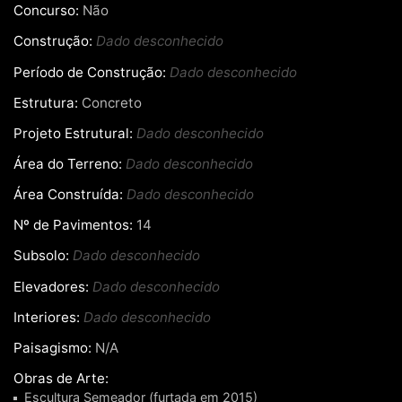
Concurso:
Não
Construção:
Dado desconhecido
Período de Construção:
Dado desconhecido
Estrutura:
Concreto
Projeto Estrutural:
Dado desconhecido
Área do Terreno:
Dado desconhecido
Área Construída:
Dado desconhecido
Nº de Pavimentos:
14
Subsolo:
Dado desconhecido
Elevadores:
Dado desconhecido
Interiores:
Dado desconhecido
Paisagismo:
N/A
Obras de Arte:
Escultura Semeador (furtada em 2015)