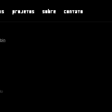
is
Projetos
Sobre
Contato
bin
do