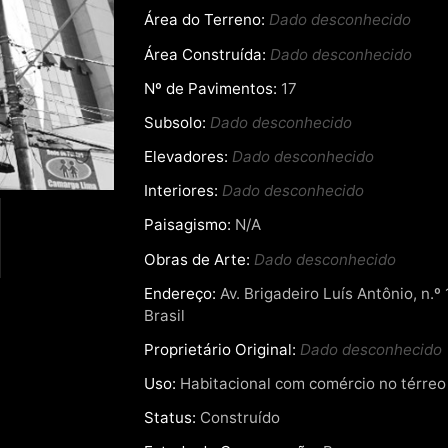
Área do Terreno:
Dado desconhecido
Área Construída:
Dado desconhecido
Nº de Pavimentos:
17
Subsolo:
Dado desconhecido
Elevadores:
Dado desconhecido
Interiores:
Dado desconhecido
Paisagismo:
N/A
Obras de Arte:
Dado desconhecido
Endereço:
Av. Brigadeiro Luís Antônio, n.º
Brasil
Proprietário Original:
Dado desconhecido
Uso:
Habitacional com comércio no térreo
Status:
Construído