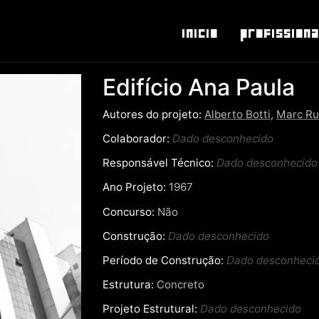
Inicio
Profissiona
Edifício Ana Paula
Autores do projeto:
Alberto Botti
,
Marc Ru
Colaborador:
Dado desconhecido
Responsável Técnico:
Dado desconhecido
Ano Projeto:
1967
Concurso:
Não
Construção:
Dado desconhecido
Período de Construção:
Dado desconheci
Estrutura:
Concreto
Projeto Estrutural:
Dado desconhecido