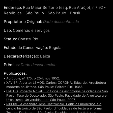
Endereço:
Rua Major Sertório (esq. Rua Araújo), n.º 92 -
República - São Paulo - São Paulo - Brasil
Proprietário Original:
Dado desconhecido
Uso:
Comércio e serviços
Status:
Construído
Estado de Conservação:
Regular
Descaracterização:
Baixa
Prêmios:
Dado desconhecido
Publicações:
Acrópole, nº 175, p 254, nov 1952.
XAVIER, Alberto; LEMOS, Carlos; CORONA, Eduardo. Arquitetura
moderna paulistana. São Paulo: Editora Pini, 1983.
FIALHO, Roberto Novelli. Edifícios de escritórios na cidade de São
Paulo. Tese de Doutorado. São Paulo: Faculdade de Arquitetura e
Urbanismo, Universidade de São Paulo. 2007.
RIBEIRO, Alessandro José Castroviejo. Edifícios modernos e o
centro histórico de São Paulo: dificuldades de textura e forma.
Tese de Doutorado. São Paulo: Faculdade de Arquitetura e