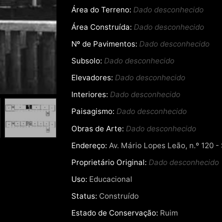
Área do Terreno:
Dado desconhecido
Área Construída:
Dado desconhecido
Nº de Pavimentos:
Dado desconhecido
Subsolo:
Dado desconhecido
Elevadores:
Dado desconhecido
Interiores:
Dado desconhecido
Paisagismo:
Dado desconhecido
Obras de Arte:
Dado desconhecido
Endereço:
Av. Mário Lopes Leão, n.º 120 -
Proprietário Original:
Dado desconhecido
Uso:
Educacional
Status:
Construído
Estado de Conservação:
Ruim