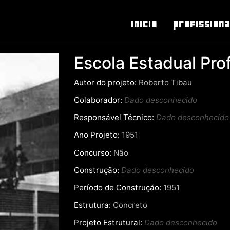
Inicio
Profissiona
Escola Estadual Pro
Autor do projeto:
Roberto Tibau
Colaborador:
Dado desconhecido
Responsável Técnico:
Dado desconhecido
Ano Projeto:
1951
Concurso:
Não
Construção:
Dado desconhecido
Período de Construção:
1951
Estrutura:
Concreto
Projeto Estrutural:
Dado desconhecido