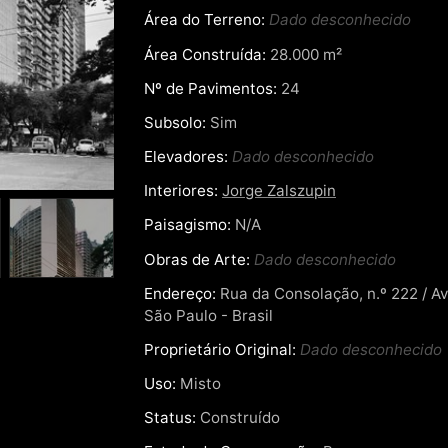
Área do Terreno:
Dado desconhecido
Área Construída:
28.000 m²
Nº de Pavimentos:
24
Subsolo:
Sim
Elevadores:
Dado desconhecido
Interiores:
Jorge Zalszupin
Paisagismo:
N/A
Obras de Arte:
Dado desconhecido
Endereço:
Rua da Consolação, n.º 222 / Av.
São Paulo - Brasil
Proprietário Original:
Dado desconhecido
Uso:
Misto
Status:
Construído