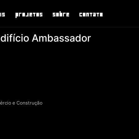
is
Projetos
Sobre
Contato
Edifício Ambassador
rcio e Construção