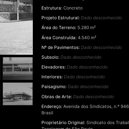
Estrutura:
Concreto
Projeto Estrutural:
Dado desconhecido
Área do Terreno:
5.280 m²
Área Construída:
4.540 m²
Nº de Pavimentos:
Dado desconhecido
Subsolo:
Dado desconhecido
Elevadores:
Dado desconhecido
Interiores:
Dado desconhecido
Paisagismo:
Dado desconhecido
Obras de Arte:
Dado desconhecido
Endereço:
Avenida dos Sindicatos, n.º 946 
Brasil
Proprietário Original:
Sindicato dos Trabal
Tecelagem de São Paulo