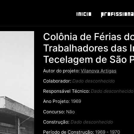
Inicio
Profissiona
Colônia de Férias d
Trabalhadores das I
Tecelagem de São 
Autor do projeto:
Vilanova Artigas
Colaborador:
Dado desconhecido
Responsável Técnico:
Dado desconhecido
Ano Projeto:
1969
Concurso:
Não
Construção:
Dado desconhecido
Período de Construção:
1969 - 1970