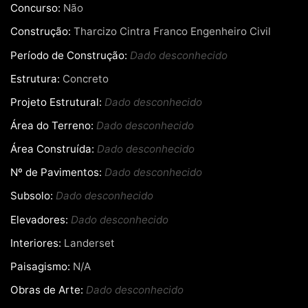
Concurso:
Não
Construção:
Tharcizo Cintra Franco Engenheiro Civil
Período de Construção:
Dado desconhecido
Estrutura:
Concreto
Projeto Estrutural:
Dado desconhecido
Área do Terreno:
Dado desconhecido
Área Construída:
Dado desconhecido
Nº de Pavimentos:
Dado desconhecido
Subsolo:
Dado desconhecido
Elevadores:
Dado desconhecido
Interiores:
Landerset
Paisagismo:
N/A
Obras de Arte:
Dado desconhecido