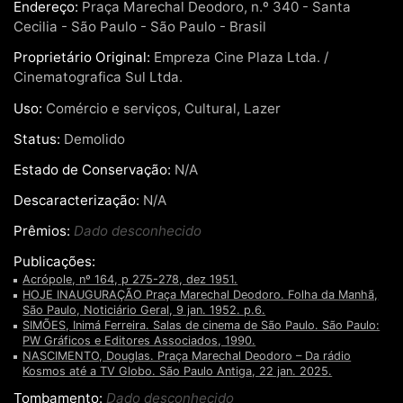
Endereço:
Praça Marechal Deodoro, n.º 340 - Santa
Cecilia - São Paulo - São Paulo - Brasil
Proprietário Original:
Empreza Cine Plaza Ltda. /
Cinematografica Sul Ltda.
Uso:
Comércio e serviços, Cultural, Lazer
Status:
Demolido
Estado de Conservação:
N/A
Descaracterização:
N/A
Prêmios:
Dado desconhecido
Publicações:
Acrópole, nº 164, p 275-278, dez 1951.
HOJE INAUGURAÇÃO Praça Marechal Deodoro. Folha da Manhã,
São Paulo, Noticiário Geral, 9 jan. 1952. p.6.
SIMÕES, Inimá Ferreira. Salas de cinema de São Paulo. São Paulo:
PW Gráficos e Editores Associados, 1990.
NASCIMENTO, Douglas. Praça Marechal Deodoro – Da rádio
Kosmos até a TV Globo. São Paulo Antiga, 22 jan. 2025.
Tombamento:
Dado desconhecido