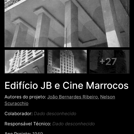
+27
Edifício JB e Cine Marrocos
Autores do projeto:
João Bernardes Ribeiro
,
Nelson
Scuracchio
Colaborador:
Dado desconhecido
Responsável Técnico:
Dado desconhecido
Ano Projeto:
1949