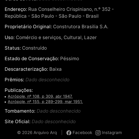
Endereço:
Rua Conselheiro Crispiniano, n.º 352 -
República - São Paulo - São Paulo - Brasil
Proprietário Original:
Construtora Brasilia S.A.
Uso:
Comércio e serviços, Cultural, Lazer
Status:
Construído
Estado de Conservação:
Péssimo
Descaracterização:
Baixa
Prêmios:
Dado desconhecido
Publicações:
Acrópole, nº 108, p 309, abr 1947.
Acrópole, nº 155, p 289-299, mar 1951.
Tombamento:
Dado desconhecido
Site Oficial:
Dado desconhecido
© 2026 Arquivo Arq
|
Facebook
Instagram